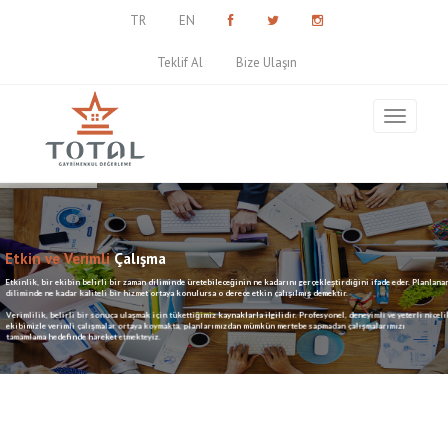
TR
EN
Teklif Al
Bize Ulaşın
Etkin ve Verimli
Çalışma
Etkinlik, bir ekibin belirli bir zaman diliminde üretebileceğinin ne kadarını gerçekleştirdiğini ifade eder. Planlan
diliminde ne kadar kaliteli bir hizmet ortaya konulursa o derece etkin çalışılmış demektir.
Verimlilik, belirli bir sonuca ulaşmak için tükettiğimiz kaynaklarla ilgilidir. Profesyonel, deneyimli ve yeterli niceli
ekibimizle verimli çalışmalar ortaya koymakta, planlarımızdan mümkün mertebe sapmadan çalışmalarımızı
tamamlama hedefinde hareket etmekteyiz.