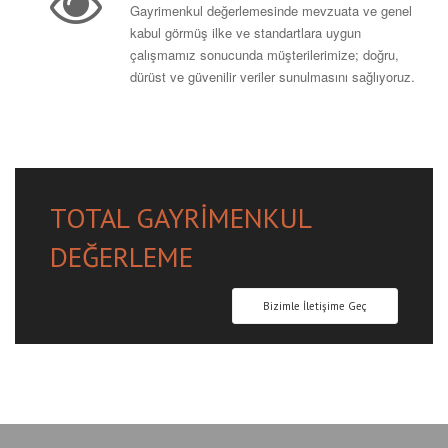
Gayrimenkul değerlemesinde mevzuata ve genel
kabul görmüş ilke ve standartlara uygun
çalışmamız sonucunda müşterilerimize; doğru,
dürüst ve güvenilir veriler sunulmasını sağlıyoruz.
TOTAL GAYRIMENKUL
DEĞERLEME
Bizimle İletişime Geç